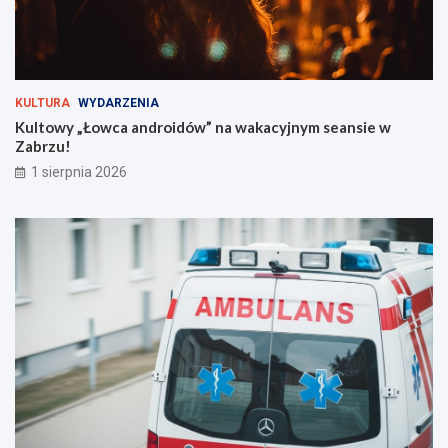
o
e
m
a
u
n
s
s
i
i
s
e
KULTURA
WYDARZENIA
z
w
Kultowy „Łowca androidów” na wakacyjnym seansie w
w
Z
Zabrzu!
i
a
1 sierpnia 2026
e
b
d
r
z
z
i
u
e
!
ć
?