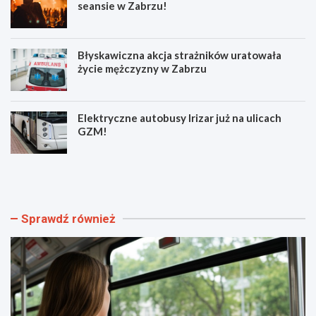
seansie w Zabrzu!
Błyskawiczna akcja strażników uratowała
życie mężczyzny w Zabrzu
Elektryczne autobusy Irizar już na ulicach
GZM!
N
K
o
u
w
l
e
t
o
o
Sprawdź również
b
w
j
y
a
„
z
Ł
d
o
y
w
i
c
r
a