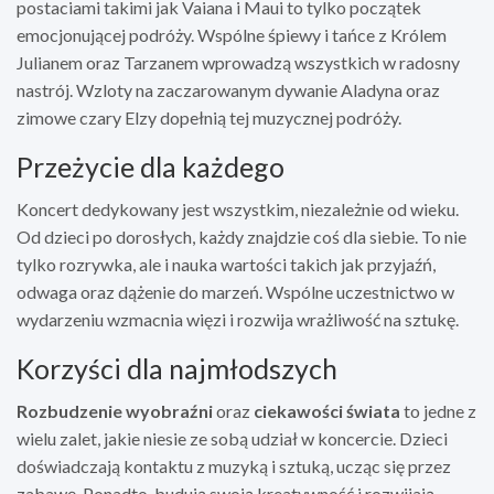
postaciami takimi jak Vaiana i Maui to tylko początek
emocjonującej podróży. Wspólne śpiewy i tańce z Królem
Julianem oraz Tarzanem wprowadzą wszystkich w radosny
nastrój. Wzloty na zaczarowanym dywanie Aladyna oraz
zimowe czary Elzy dopełnią tej muzycznej podróży.
Przeżycie dla każdego
Koncert dedykowany jest wszystkim, niezależnie od wieku.
Od dzieci po dorosłych, każdy znajdzie coś dla siebie. To nie
tylko rozrywka, ale i nauka wartości takich jak przyjaźń,
odwaga oraz dążenie do marzeń. Wspólne uczestnictwo w
wydarzeniu wzmacnia więzi i rozwija wrażliwość na sztukę.
Korzyści dla najmłodszych
Rozbudzenie wyobraźni
oraz
ciekawości świata
to jedne z
wielu zalet, jakie niesie ze sobą udział w koncercie. Dzieci
doświadczają kontaktu z muzyką i sztuką, ucząc się przez
zabawę. Ponadto, budują swoją kreatywność i rozwijają