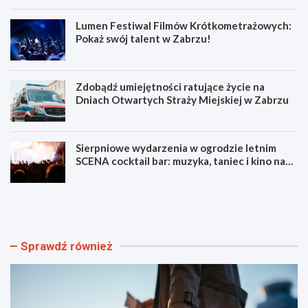
Lumen Festiwal Filmów Krótkometrażowych:
Pokaż swój talent w Zabrzu!
Zdobądź umiejętności ratujące życie na
Dniach Otwartych Straży Miejskiej w Zabrzu
Sierpniowe wydarzenia w ogrodzie letnim
SCENA cocktail bar: muzyka, taniec i kino na
świeżym powietrzu
S
L
z
u
y
m
b
e
k
n
Sprawdź również
i
F
i
e
b
s
e
t
z
i