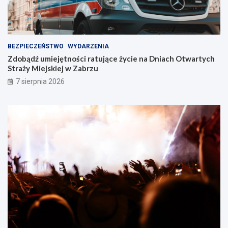
z
u
!
BEZPIECZEŃSTWO
WYDARZENIA
Zdobądź umiejętności ratujące życie na Dniach Otwartych
Straży Miejskiej w Zabrzu
7 sierpnia 2026