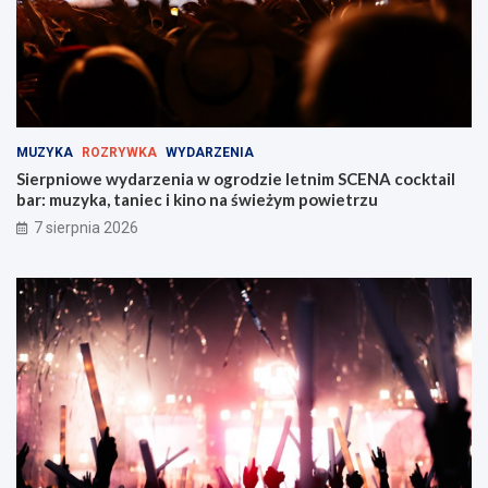
b
M
r
i
z
e
u
j
!
s
k
i
MUZYKA
ROZRYWKA
WYDARZENIA
e
Sierpniowe wydarzenia w ogrodzie letnim SCENA cocktail
j
bar: muzyka, taniec i kino na świeżym powietrzu
w
Z
7 sierpnia 2026
a
b
r
z
u