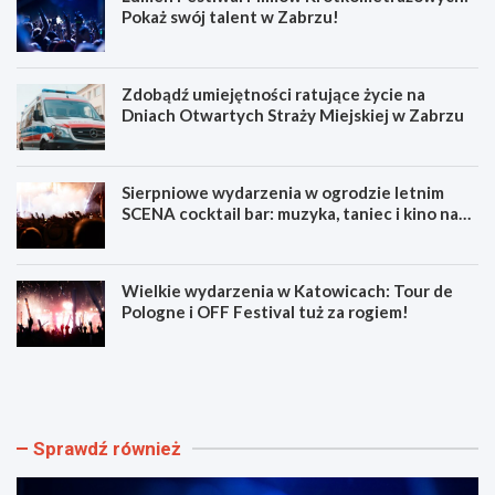
Pokaż swój talent w Zabrzu!
Zdobądź umiejętności ratujące życie na
Dniach Otwartych Straży Miejskiej w Zabrzu
Sierpniowe wydarzenia w ogrodzie letnim
SCENA cocktail bar: muzyka, taniec i kino na
świeżym powietrzu
Wielkie wydarzenia w Katowicach: Tour de
Pologne i OFF Festival tuż za rogiem!
L
Z
u
d
m
o
e
b
n
ą
Sprawdź również
F
d
e
ź
s
u