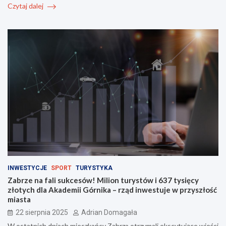
Czytaj dalej
INWESTYCJE
SPORT
TURYSTYKA
Zabrze na fali sukcesów! Milion turystów i 637 tysięcy
złotych dla Akademii Górnika – rząd inwestuje w przyszłość
miasta
22 sierpnia 2025
Adrian Domagała
W ostatnich dniach mieszkańcy Zabrza otrzymali ekscytujące wieści