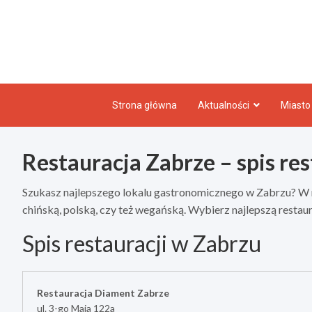
Skip
to
content
Strona główna
Aktualności
Miasto
Restauracja Zabrze – spis res
Szukasz najlepszego lokalu gastronomicznego w Zabrzu? W m
chińską, polską, czy też wegańską. Wybierz najlepszą resta
Spis restauracji w Zabrzu
Restauracja Diament Zabrze
ul. 3-go Maja 122a