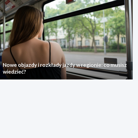
Nowe objazdy i rozkłady jazdy w regionie: co musisz
wiedzieć?