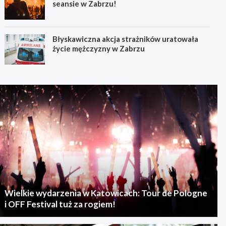
seansie w Zabrzu!
Błyskawiczna akcja strażników uratowała
życie mężczyzny w Zabrzu
Wielkie wydarzenia w Katowicach: Tour de Pologne
i OFF Festival tuż za rogiem!