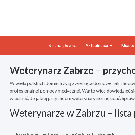
Skip
to
content
Strona główna
Aktualności
Miasto
Weterynarz Zabrze – przych
W wielu polskich domach żyją zwierzęta domowe, jak i hodow
profesjonalnej pomocy medycznej. Warto więc dowiedzieć się
wiedzieć, do jakiej przychodni weterynaryjnej się udać. Spr
Weterynarze w Zabrzu – lista
Przychodnia weterynaryjna – Andrzej Jarzębowski