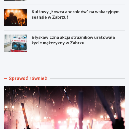
Kultowy „Łowca androidów” na wakacyjnym
seansie w Zabrzu!
Błyskawiczna akcja strażników uratowała
życie mężczyzny w Zabrzu
W
N
i
o
e
w
l
e
k
o
Sprawdź również
i
b
e
j
w
a
y
z
d
d
a
y
r
i
z
r
e
o
n
z