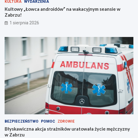
KULTURA
WYDARZENIA
i
Kultowy „Łowca androidów” na wakacyjnym seansie w
e
Zabrzu!
m
!
1 sierpnia 2026
BEZPIECZEŃSTWO
POMOC
ZDROWIE
Błyskawiczna akcja strażników uratowała życie mężczyzny
w Zabrzu