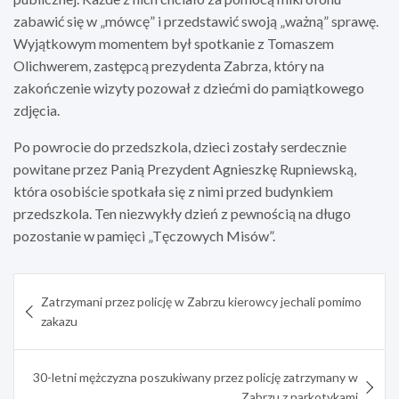
zabawić się w „mówcę” i przedstawić swoją „ważną” sprawę.
Wyjątkowym momentem był spotkanie z Tomaszem
Olichwerem, zastępcą prezydenta Zabrza, który na
zakończenie wizyty pozował z dziećmi do pamiątkowego
zdjęcia.
Po powrocie do przedszkola, dzieci zostały serdecznie
powitane przez Panią Prezydent Agnieszkę Rupniewską,
która osobiście spotkała się z nimi przed budynkiem
przedszkola. Ten niezwykły dzień z pewnością na długo
pozostanie w pamięci „Tęczowych Misów”.
Nawigacja
Zatrzymani przez policję w Zabrzu kierowcy jechali pomimo
wpisu
zakazu
30-letni mężczyzna poszukiwany przez policję zatrzymany w
Zabrzu z narkotykami