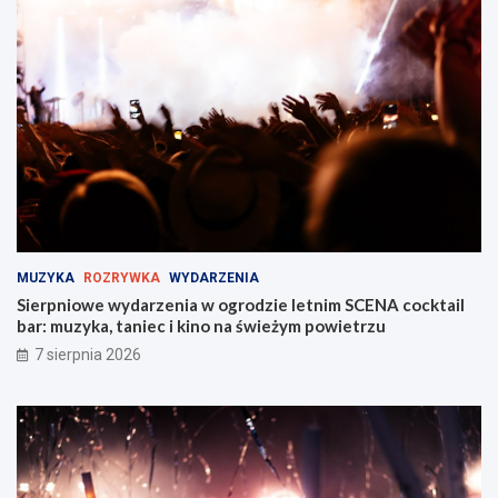
e
S
n
t
t
r
w
a
Z
ż
a
y
b
M
r
i
z
e
u
j
!
s
k
i
MUZYKA
ROZRYWKA
WYDARZENIA
e
Sierpniowe wydarzenia w ogrodzie letnim SCENA cocktail
j
bar: muzyka, taniec i kino na świeżym powietrzu
w
Z
7 sierpnia 2026
a
b
r
z
u