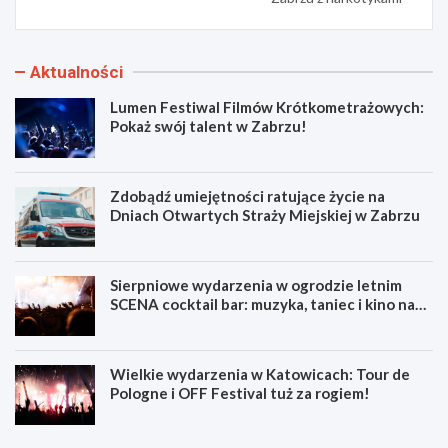
Aktualności
Lumen Festiwal Filmów Krótkometrażowych:
Pokaż swój talent w Zabrzu!
Zdobądź umiejętności ratujące życie na
Dniach Otwartych Straży Miejskiej w Zabrzu
Sierpniowe wydarzenia w ogrodzie letnim
SCENA cocktail bar: muzyka, taniec i kino na
świeżym powietrzu
Wielkie wydarzenia w Katowicach: Tour de
Pologne i OFF Festival tuż za rogiem!
L
Z
u
d