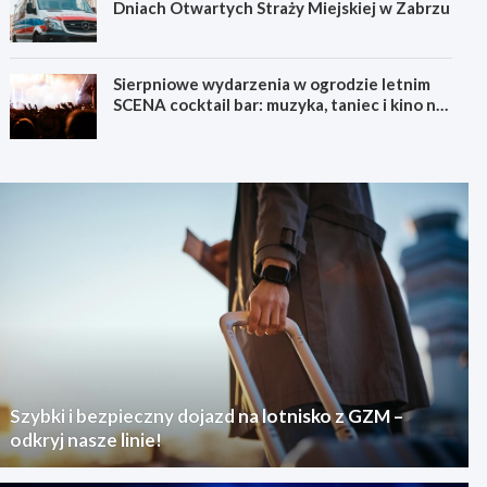
Dniach Otwartych Straży Miejskiej w Zabrzu
Sierpniowe wydarzenia w ogrodzie letnim
SCENA cocktail bar: muzyka, taniec i kino na
świeżym powietrzu
Szybki i bezpieczny dojazd na lotnisko z GZM –
odkryj nasze linie!