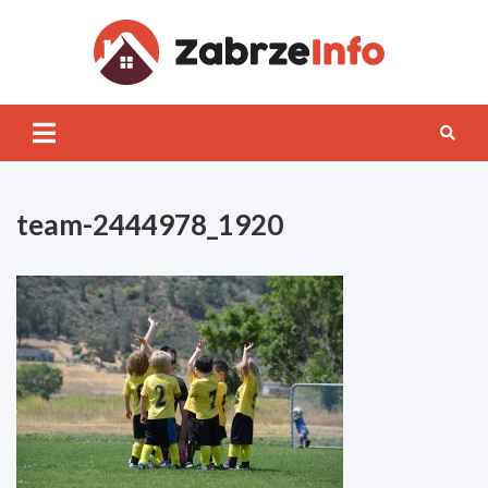
Skip
to
content
Zabrz
INFO
team-2444978_1920