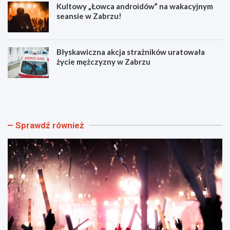
Kultowy „Łowca androidów” na wakacyjnym
seansie w Zabrzu!
Błyskawiczna akcja strażników uratowała
życie mężczyzny w Zabrzu
W
N
i
o
e
w
l
e
k
o
Sprawdź również
i
b
e
j
w
a
y
z
d
d
a
y
r
i
z
r
e
o
n
z
i
k