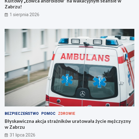
Kultowy „Łowca androidów” na wakacyjnym seansie w
e
Zabrzu!
m
!
1 sierpnia 2026
BEZPIECZEŃSTWO
POMOC
ZDROWIE
Błyskawiczna akcja strażników uratowała życie mężczyzny
w Zabrzu
31 lipca 2026