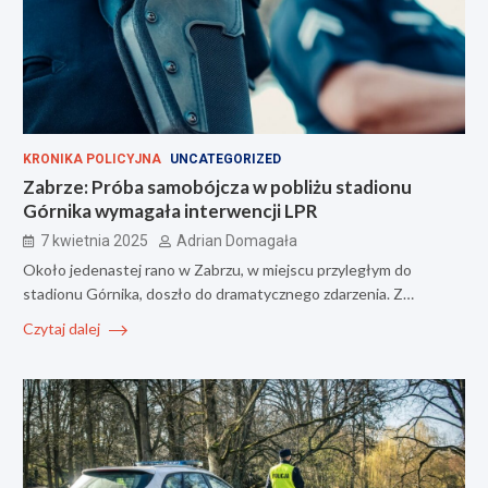
KRONIKA POLICYJNA
UNCATEGORIZED
Zabrze: Próba samobójcza w pobliżu stadionu
Górnika wymagała interwencji LPR
7 kwietnia 2025
Adrian Domagała
Około jedenastej rano w Zabrzu, w miejscu przyległym do
stadionu Górnika, doszło do dramatycznego zdarzenia. Z…
Czytaj dalej