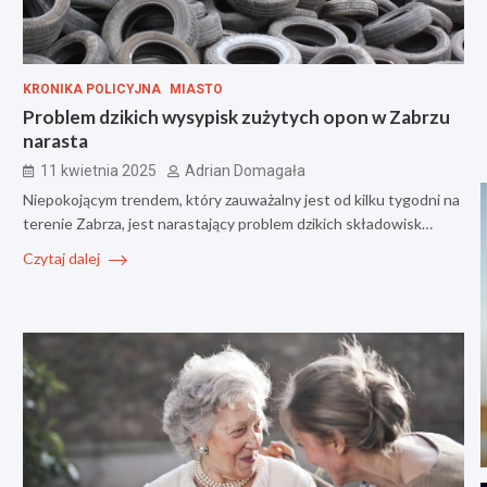
KRONIKA POLICYJNA
MIASTO
Problem dzikich wysypisk zużytych opon w Zabrzu
narasta
11 kwietnia 2025
Adrian Domagała
Niepokojącym trendem, który zauważalny jest od kilku tygodni na
terenie Zabrza, jest narastający problem dzikich składowisk…
Czytaj dalej