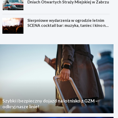
Dniach Otwartych Straży Miejskiej w Zabrzu
Sierpniowe wydarzenia w ogrodzie letnim
SCENA cocktail bar: muzyka, taniec i kino na
świeżym powietrzu
Szybki i bezpieczny dojazd na lotnisko z GZM –
odkryj nasze linie!