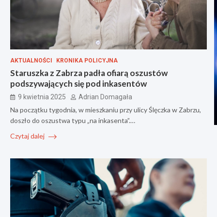
AKTUALNOŚCI
KRONIKA POLICYJNA
Staruszka z Zabrza padła ofiarą oszustów
podszywających się pod inkasentów
9 kwietnia 2025
Adrian Domagała
Na początku tygodnia, w mieszkaniu przy ulicy Ślęczka w Zabrzu,
doszło do oszustwa typu „na inkasenta”.…
Czytaj dalej