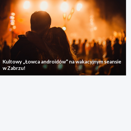
Kultowy „Łowca androidów” na wakacyjnym seansie
w Zabrzu!