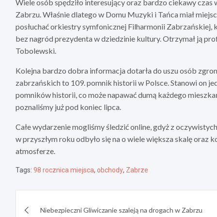
Wiele osób spędziło interesujący oraz bardzo ciekawy czas 
Zabrzu. Właśnie dlatego w Domu Muzyki i Tańca miał miejsc
posłuchać orkiestry symfonicznej Filharmonii Zabrzańskiej,
bez nagród prezydenta w dziedzinie kultury. Otrzymał ją pr
Tobolewski.
Kolejna bardzo dobra informacja dotarła do uszu osób zgro
zabrzańskich to 109. pomnik historii w Polsce. Stanowi on j
pomników historii, co może napawać dumą każdego mieszkańc
poznaliśmy już pod koniec lipca.
Całe wydarzenie mogliśmy śledzić online, gdyż z oczywistyc
w przyszłym roku odbyło się na o wiele większa skalę oraz k
atmosferze.
Tags:
98 rocznica miejsca
,
obchody
,
Zabrze
Nawigacja
Niebezpieczni Gliwiczanie szaleją na drogach w Zabrzu