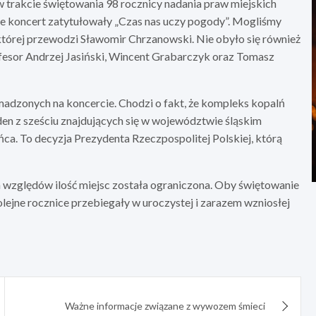
w trakcie świętowania 98 rocznicy nadania praw miejskich
e koncert zatytułowały „Czas nas uczy pogody”. Mogliśmy
 której przewodzi Sławomir Chrzanowski. Nie obyło się również
ofesor Andrzej Jasiński, Wincent Grabarczyk oraz Tomasz
madzonych na koncercie. Chodzi o fakt, że kompleks kopalń
eden z sześciu znajdujących się w województwie śląskim
a. To decyzja Prezydenta Rzeczpospolitej Polskiej, którą
h względów ilość miejsc została ograniczona. Oby świętowanie
olejne rocznice przebiegały w uroczystej i zarazem wzniosłej
Ważne informacje związane z wywozem śmieci