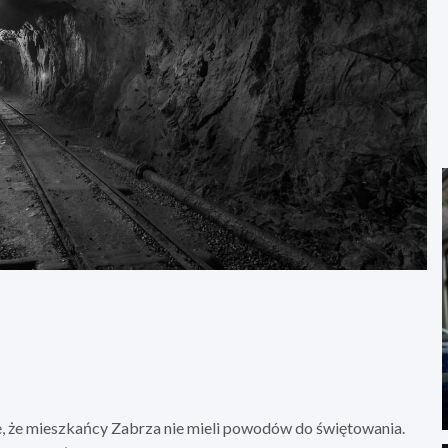
e, że mieszkańcy Zabrza nie mieli powodów do świętowania.