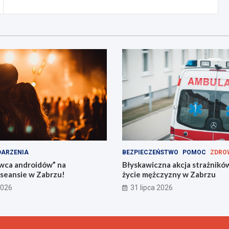
ARZENIA
BEZPIECZEŃSTWO
POMOC
ZDRO
wca androidów” na
Błyskawiczna akcja strażnikó
seansie w Zabrzu!
życie mężczyzny w Zabrzu
2026
31 lipca 2026