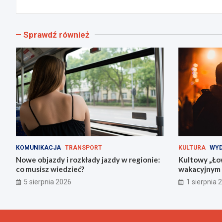
wpisu
Sprawdź również
KOMUNIKACJA
TRANSPORT
KULTURA
WYD
Nowe objazdy i rozkłady jazdy w regionie:
Kultowy „Ło
co musisz wiedzieć?
wakacyjnym 
5 sierpnia 2026
1 sierpnia 