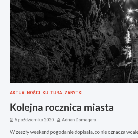
AKTUALNOŚCI
KULTURA
ZABYTKI
Kolejna rocznica miasta
5 października 2020
Adrian Domagała
W zeszły weekend pogoda nie dopisała, co nie oznacza wcal