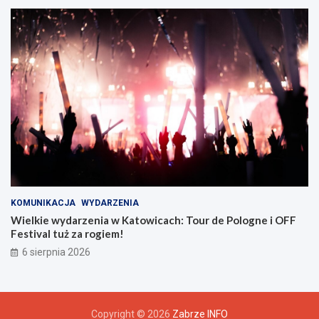
r
z
u
KOMUNIKACJA
WYDARZENIA
Wielkie wydarzenia w Katowicach: Tour de Pologne i OFF
Festival tuż za rogiem!
6 sierpnia 2026
Copyright © 2026
Zabrze INFO