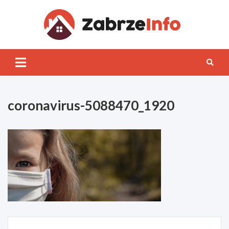
Skip
to
content
Zabrz
INFO
coronavirus-5088470_1920
Nawigacja