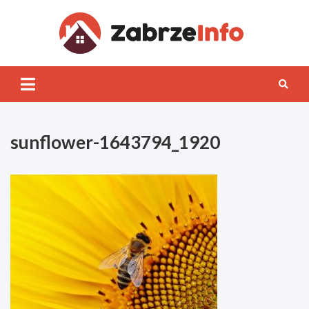
Skip
to
content
Zabrz
INFO
sunflower-1643794_1920