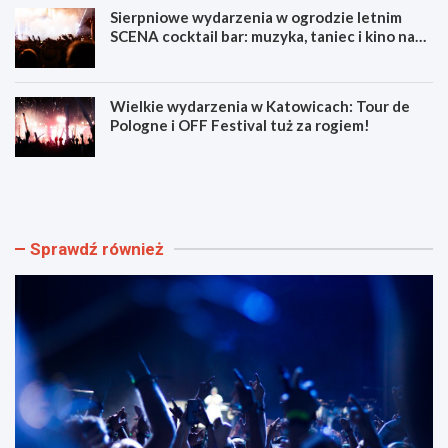
Sierpniowe wydarzenia w ogrodzie letnim
SCENA cocktail bar: muzyka, taniec i kino na
świeżym powietrzu
Wielkie wydarzenia w Katowicach: Tour de
Pologne i OFF Festival tuż za rogiem!
L
Z
u
d
m
o
e
b
n
ą
Sprawdź również
F
d
e
ź
s
u
t
m
i
i
w
e
a
j
l
ę
F
t
i
n
l
o