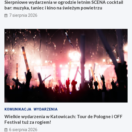
Sierpniowe wydarzenia w ogrodzie letnim SCENA cocktail
j
bar: muzyka, taniec i kino na świeżym powietrzu
w
Z
7 sierpnia 2026
a
b
r
z
u
KOMUNIKACJA
WYDARZENIA
Wielkie wydarzenia w Katowicach: Tour de Pologne i OFF
Festival tuż za rogiem!
6 sierpnia 2026