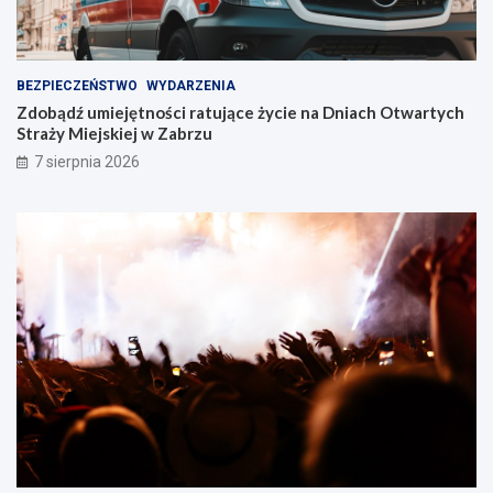
u
!
BEZPIECZEŃSTWO
WYDARZENIA
Zdobądź umiejętności ratujące życie na Dniach Otwartych
Straży Miejskiej w Zabrzu
7 sierpnia 2026