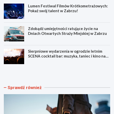
Lumen Festiwal Filmów Krótkometrażowych:
Pokaż swój talent w Zabrzu!
Zdobądź umiejętności ratujące życie na
Dniach Otwartych Straży Miejskiej w Zabrzu
Sierpniowe wydarzenia w ogrodzie letnim
SCENA cocktail bar: muzyka, taniec i kino na
świeżym powietrzu
S
L
z
u
y
m
b
e
k
n
Sprawdź również
i
F
i
e
b
s
e
t
z
i
p
w