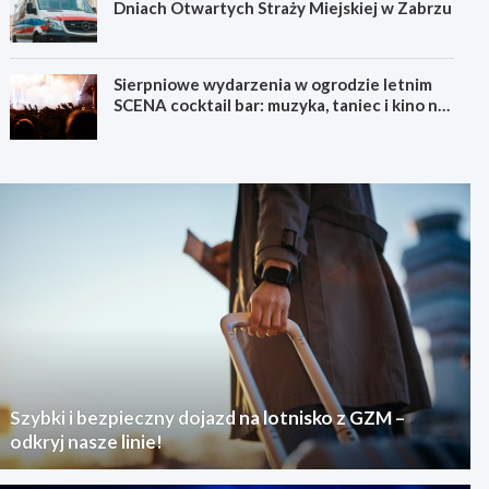
Dniach Otwartych Straży Miejskiej w Zabrzu
Sierpniowe wydarzenia w ogrodzie letnim
SCENA cocktail bar: muzyka, taniec i kino na
świeżym powietrzu
Szybki i bezpieczny dojazd na lotnisko z GZM –
odkryj nasze linie!