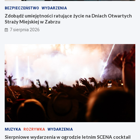
a
O
ż
t
BEZPIECZEŃSTWO
WYDARZENIA
s
w
Zdobądź umiejętności ratujące życie na Dniach Otwartych
w
a
Straży Miejskiej w Zabrzu
ó
r
7 sierpnia 2026
j
t
t
y
a
c
l
h
e
S
n
t
t
r
w
a
Z
ż
a
y
b
M
r
i
z
e
u
j
!
s
k
i
MUZYKA
ROZRYWKA
WYDARZENIA
e
Sierpniowe wydarzenia w ogrodzie letnim SCENA cocktail
j