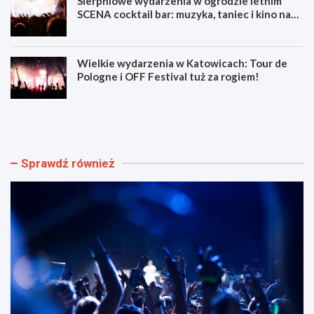
Sierpniowe wydarzenia w ogrodzie letnim
SCENA cocktail bar: muzyka, taniec i kino na
świeżym powietrzu
Wielkie wydarzenia w Katowicach: Tour de
Pologne i OFF Festival tuż za rogiem!
L
Z
u
d
m
o
e
b
n
ą
Sprawdź również
F
d
e
ź
s
u
t
m
i
i
w
e
a
j
l
ę
F
t
i
n
l
o
m
ś