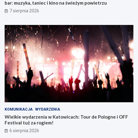
bar: muzyka, taniec i kino na świeżym powietrzu
w
Z
7 sierpnia 2026
a
b
r
z
u
KOMUNIKACJA
WYDARZENIA
Wielkie wydarzenia w Katowicach: Tour de Pologne i OFF
Festival tuż za rogiem!
6 sierpnia 2026