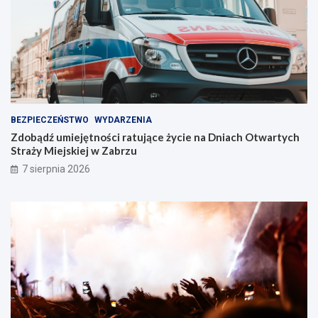
e
Z
!
a
b
r
z
u
!
BEZPIECZEŃSTWO
WYDARZENIA
Zdobądź umiejętności ratujące życie na Dniach Otwartych
Straży Miejskiej w Zabrzu
7 sierpnia 2026