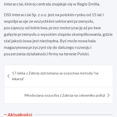
Interacciai, której centrala znajduje się w Regio Emilia.
DSS Interacciai Sp. z o.o. jest na polskim rynku od 15 lat i
współpracuje ze wszystkimi sektorami przemysłu,
począwszy od lotnictwa, przez motoryzację aż po inne
gałęzie przemysłu o wysokim stopniu skomplikowania, gdzie
stal jakościowa jest niezbędna. Być może nowa hala
magazynowa przyczyni się do dalszego rozwoju i
poszerzenia działalności firmy na terenie Polski.
Nawigacja
17-latka z Zabrza zatrzymana za oszustwa metodą "na
wpisu
lekarza"
Młodociana oszustka z Zabrza na celowniku policji
Aktualności