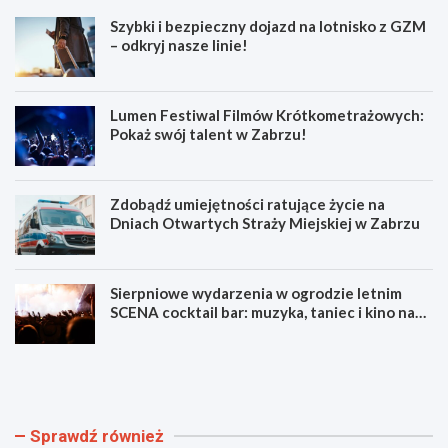
Szybki i bezpieczny dojazd na lotnisko z GZM
– odkryj nasze linie!
Lumen Festiwal Filmów Krótkometrażowych:
Pokaż swój talent w Zabrzu!
Zdobądź umiejętności ratujące życie na
Dniach Otwartych Straży Miejskiej w Zabrzu
Sierpniowe wydarzenia w ogrodzie letnim
SCENA cocktail bar: muzyka, taniec i kino na
świeżym powietrzu
S
L
z
u
y
m
b
e
k
n
Sprawdź również
i
F