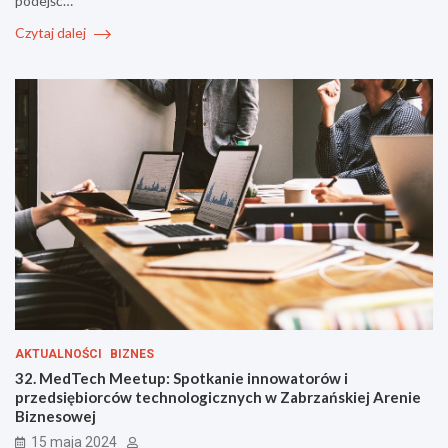
podejść…
Czytaj dalej
AKTUALNOŚCI
BIZNES
32. MedTech Meetup: Spotkanie innowatorów i
przedsiębiorców technologicznych w Zabrzańskiej Arenie
Biznesowej
15 maja 2024