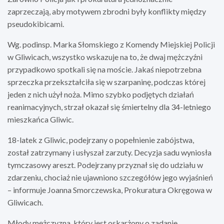
zaprzeczają, aby motywem zbrodni były konflikty między
pseudokibicami.
Wg. podinsp. Marka Słomskiego z Komendy Miejskiej Policji
w Gliwicach, wszystko wskazuje na to, że dwaj mężczyźni
przypadkowo spotkali się na moście. Jakaś niepotrzebna
sprzeczka przekształciła się w szarpaninę, podczas której
jeden z nich użył noża. Mimo szybko podjętych działań
reanimacyjnych, strzał okazał się śmiertelny dla 34-letniego
mieszkańca Gliwic.
18-latek z Gliwic, podejrzany o popełnienie zabójstwa,
został zatrzymany i usłyszał zarzuty. Decyzja sadu wyniosła
tymczasowy areszt. Podejrzany przyznał się do udziału w
zdarzeniu, chociaż nie ujawniono szczegółów jego wyjaśnień
– informuje Joanna Smorczewska, Prokuratura Okręgowa w
Gliwicach.
Młody mężczyzna, który jest oskarżony o zadanie