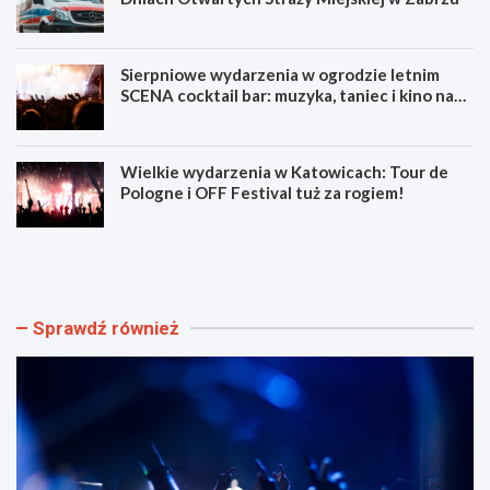
Sierpniowe wydarzenia w ogrodzie letnim
SCENA cocktail bar: muzyka, taniec i kino na
świeżym powietrzu
Wielkie wydarzenia w Katowicach: Tour de
Pologne i OFF Festival tuż za rogiem!
L
Z
u
d
m
o
e
b
n
ą
Sprawdź również
F
d
e
ź
s
u
t
m
i
i
w
e
a
j
l
ę