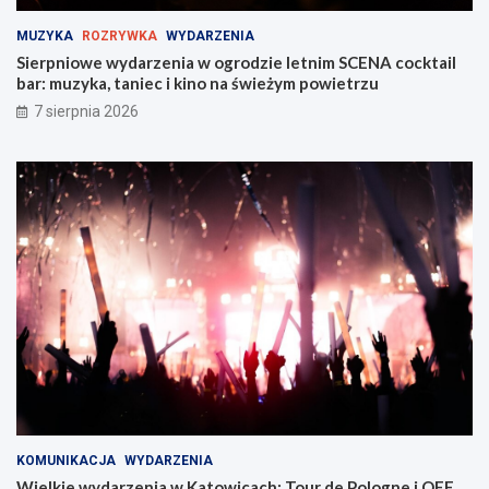
k
i
MUZYKA
ROZRYWKA
WYDARZENIA
e
Sierpniowe wydarzenia w ogrodzie letnim SCENA cocktail
j
bar: muzyka, taniec i kino na świeżym powietrzu
w
Z
7 sierpnia 2026
a
b
r
z
u
KOMUNIKACJA
WYDARZENIA
Wielkie wydarzenia w Katowicach: Tour de Pologne i OFF