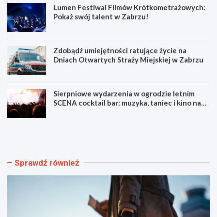
Lumen Festiwal Filmów Krótkometrażowych:
Pokaż swój talent w Zabrzu!
Zdobądź umiejętności ratujące życie na
Dniach Otwartych Straży Miejskiej w Zabrzu
Sierpniowe wydarzenia w ogrodzie letnim
SCENA cocktail bar: muzyka, taniec i kino na
świeżym powietrzu
S
L
z
u
y
m
b
e
k
n
Sprawdź również
i
F
i
e
b
s
e
t
z
i
p
w