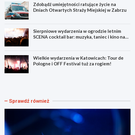
Zdobądź umiejętności ratujące życie na
Dniach Otwartych Straży Miejskiej w Zabrzu
Sierpniowe wydarzenia w ogrodzie letnim
SCENA cocktail bar: muzyka, taniec i kino na
świeżym powietrzu
Wielkie wydarzenia w Katowicach: Tour de
Pologne i OFF Festival tuż za rogiem!
L
Z
u
d
m
o
e
b
n
ą
Sprawdź również
F
d
e
ź
s
u
t
m
i
i
w
e