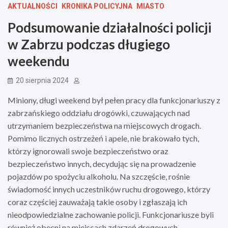
AKTUALNOŚCI
KRONIKA POLICYJNA
MIASTO
Podsumowanie działalności policji
w Zabrzu podczas długiego
weekendu
20 sierpnia 2024
Miniony, długi weekend był pełen pracy dla funkcjonariuszy z
zabrzańskiego oddziału drogówki, czuwających nad
utrzymaniem bezpieczeństwa na miejscowych drogach.
Pomimo licznych ostrzeżeń i apele, nie brakowało tych,
którzy ignorowali swoje bezpieczeństwo oraz
bezpieczeństwo innych, decydując się na prowadzenie
pojazdów po spożyciu alkoholu. Na szczęście, rośnie
świadomość innych uczestników ruchu drogowego, którzy
coraz częściej zauważają takie osoby i zgłaszają ich
nieodpowiedzialne zachowanie policji. Funkcjonariusze byli
również obecni na miejscach zdarzeń drogowych.