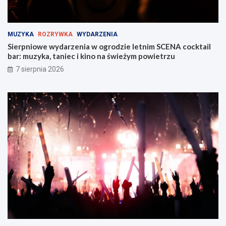
!
s
k
i
MUZYKA
ROZRYWKA
WYDARZENIA
e
Sierpniowe wydarzenia w ogrodzie letnim SCENA cocktail
j
bar: muzyka, taniec i kino na świeżym powietrzu
w
Z
7 sierpnia 2026
a
b
r
z
u