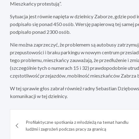
Mieszkańcy protestują”.
Sytuacja jest równie napięta w dzielnicy Zaborze, gdzie pod
podpisało się ponad 450 osób. Wersję papierową tej samej pe
podpisało ponad 2300 osób.
Nie można zaprzeczyć, że problemem są autobusy zatrzymuj
przepustowości i braku parkingu w nowym centrum przesia
tego problemu, mieszkańcy zauważają, że przedłużenie i zmi
(szczególnie tych o numerach 15 i 32) prawdopodobnie utrudn
częstotliwość przejazdów, mobilność mieszkańców Zabrza 
W tej sprawie głos zabrał również radny Sebastian Dziębowski
komunikacji w tej dzielnicy.
Nawigacja
Profilaktyczne spotkania z młodzieżą na temat handlu
wpisu
ludźmi i zagrożeń podczas pracy za granicą