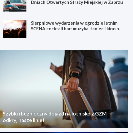
Dniach Otwartych Straży Miejskiej w Zabrzu
Sierpniowe wydarzenia w ogrodzie letnim
SCENA cocktail bar: muzyka, taniec i kino na
świeżym powietrzu
Szybki i bezpieczny dojazd na lotnisko z GZM –
odkryj nasze linie!