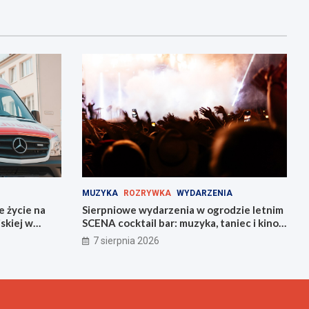
MUZYKA
ROZRYWKA
WYDARZENIA
e życie na
Sierpniowe wydarzenia w ogrodzie letnim
skiej w
SCENA cocktail bar: muzyka, taniec i kino
na świeżym powietrzu
7 sierpnia 2026