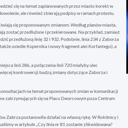
edzieć się na temat zaplanowanych przez miasto korekt w
owolenie, ale również zbierają podpisy w ramach protestu.
ciwiają się proponowanym zmianom. Według planów miasta,
ają zostać przedłużone i przekierowane. Na przykład, zamiast
zić przedłużoną linię 32 i 932. Podobnie, linia 234 z Zaborza
także osiedle Kopernika i nowy fragment alei Korfantego), a
ejsca linii 286, a połączenia linii 720 miałyby ulec
najwięcej kontrowersji budzą zmiany dotyczące Zaborza i
 konsultacjach na temat proponowanych zmian w komunikacji
busów zatrzymujących się na Placu Dworcowym poza Centrum
ów Zabrza postanowiła działać na własną rękę. W Rokitnicy i
aliśmy w artykule „Czy linia nr 81 zostanie zlikwidowana?