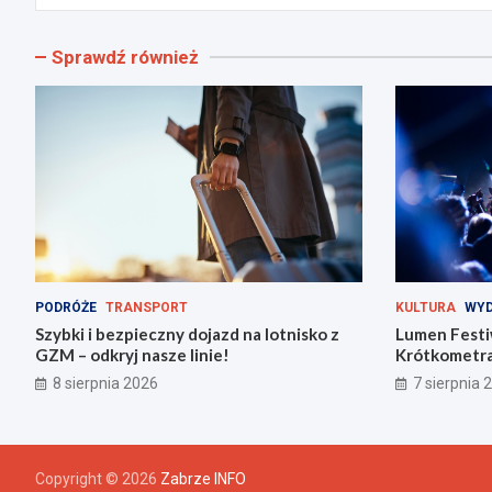
Sprawdź również
PODRÓŻE
TRANSPORT
KULTURA
WYD
Szybki i bezpieczny dojazd na lotnisko z
Lumen Festi
GZM – odkryj nasze linie!
Krótkometra
Zabrzu!
8 sierpnia 2026
7 sierpnia 
Copyright © 2026
Zabrze INFO