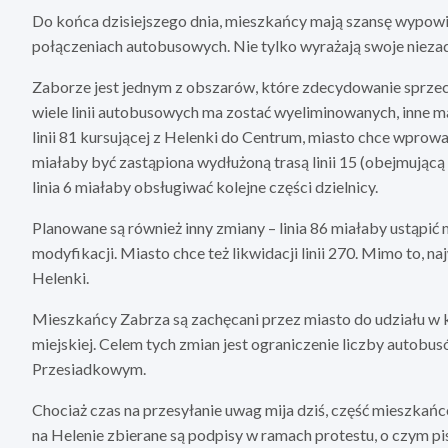
Do końca dzisiejszego dnia, mieszkańcy mają szansę wypowi
połączeniach autobusowych. Nie tylko wyrażają swoje niezad
Zaborze jest jednym z obszarów, które zdecydowanie sprze
wiele linii autobusowych ma zostać wyeliminowanych, inne m
linii 81 kursującej z Helenki do Centrum, miasto chce wprowad
miałaby być zastąpiona wydłużoną trasą linii 15 (obejmującą 
linia 6 miałaby obsługiwać kolejne części dzielnicy.
Planowane są również inny zmiany – linia 86 miałaby ustąpić mi
modyfikacji. Miasto chce też likwidacji linii 270. Mimo to, 
Helenki.
Mieszkańcy Zabrza są zachęcani przez miasto do udziału w
miejskiej. Celem tych zmian jest ograniczenie liczby auto
Przesiadkowym.
Chociaż czas na przesyłanie uwag mija dziś, część mieszkańc
na Helenie zbierane są podpisy w ramach protestu, o czym pis