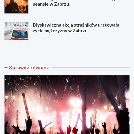
seansie w Zabrzu!
Błyskawiczna akcja strażników uratowała
życie mężczyzny w Zabrzu
W
N
i
o
e
w
l
e
k
o
Sprawdź również
i
b
e
j
w
a
y
z
d
d
a
y
r
i
z
r
e
o
n
z
i
k
a
ł