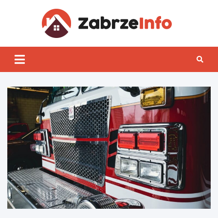
Skip
to
content
Zabrz
INFO