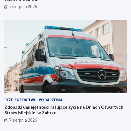
n
ó
7 sierpnia 2026
a
j
s
t
z
a
e
l
l
e
i
n
n
t
i
w
e
Z
!
a
b
r
z
u
!
BEZPIECZEŃSTWO
WYDARZENIA
Zdobądź umiejętności ratujące życie na Dniach Otwartych
Straży Miejskiej w Zabrzu
7 sierpnia 2026