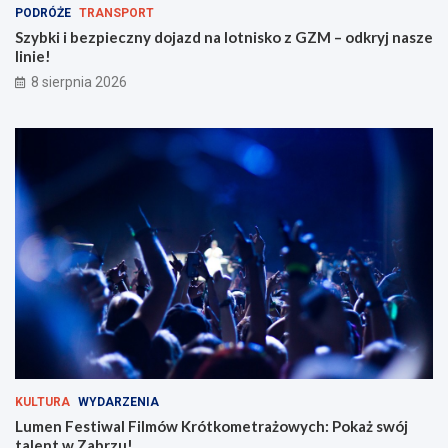
PODRÓŻE
TRANSPORT
z
ó
d
t
Szybki i bezpieczny dojazd na lotnisko z GZM – odkryj nasze
n
k
linie!
a
o
8 sierpnia 2026
l
m
o
e
t
t
n
r
i
a
s
ż
k
o
o
w
z
y
G
c
Z
h
M
:
–
P
o
o
d
k
k
a
r
ż
KULTURA
WYDARZENIA
y
s
Lumen Festiwal Filmów Krótkometrażowych: Pokaż swój
j
w
talent w Zabrzu!