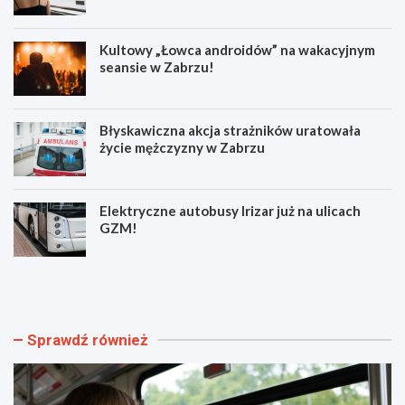
Kultowy „Łowca androidów” na wakacyjnym
seansie w Zabrzu!
Błyskawiczna akcja strażników uratowała
życie mężczyzny w Zabrzu
Elektryczne autobusy Irizar już na ulicach
GZM!
N
K
o
u
w
l
e
t
o
o
Sprawdź również
b
w
j
y
a
„
z
Ł