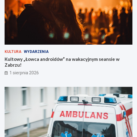
e
y
:
m
c
s
o
e
m
a
u
n
s
s
i
i
s
e
KULTURA
WYDARZENIA
z
w
Kultowy „Łowca androidów” na wakacyjnym seansie w
w
Z
Zabrzu!
i
a
1 sierpnia 2026
e
b
d
r
z
z
i
u
e
!
ć
?