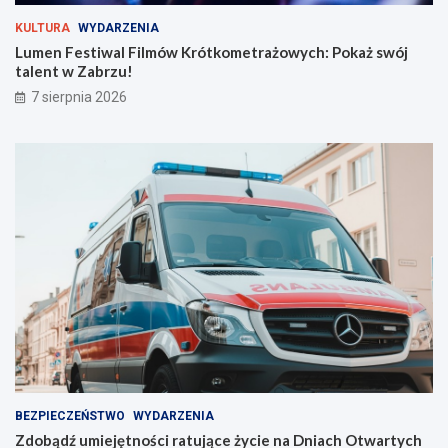
k
a
r
ż
KULTURA
WYDARZENIA
y
s
Lumen Festiwal Filmów Krótkometrażowych: Pokaż swój
j
w
talent w Zabrzu!
n
ó
7 sierpnia 2026
a
j
s
t
z
a
e
l
l
e
i
n
n
t
i
w
e
Z
!
a
b
r
z
u
!
BEZPIECZEŃSTWO
WYDARZENIA
Zdobądź umiejętności ratujące życie na Dniach Otwartych