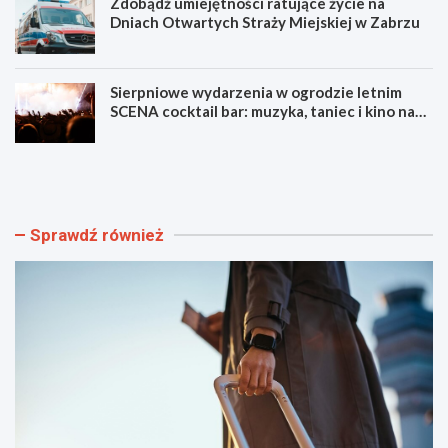
Zdobądź umiejętności ratujące życie na
Dniach Otwartych Straży Miejskiej w Zabrzu
Sierpniowe wydarzenia w ogrodzie letnim
SCENA cocktail bar: muzyka, taniec i kino na
świeżym powietrzu
S
L
z
u
y
m
b
e
k
n
Sprawdź również
i
F
i
e
b
s
e
t
z
i
p
w
i
a
e
l
c
F
z
i
n
l
y
m