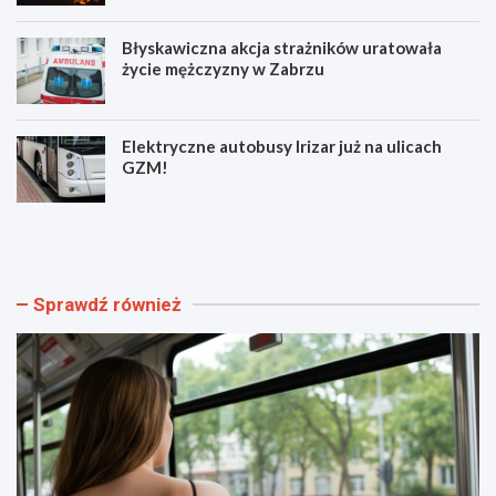
Błyskawiczna akcja strażników uratowała
życie mężczyzny w Zabrzu
Elektryczne autobusy Irizar już na ulicach
GZM!
N
K
o
u
w
l
e
t
o
o
Sprawdź również
b
w
j
y
a
„
z
Ł
d
o
y
w
i
c
r
a
o
a
z
n