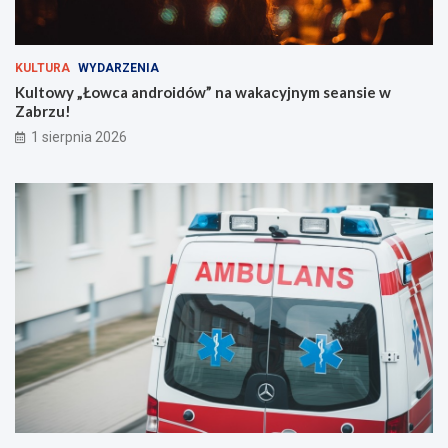
u
n
s
s
i
i
s
e
KULTURA
WYDARZENIA
z
w
Kultowy „Łowca androidów” na wakacyjnym seansie w
w
Z
Zabrzu!
i
a
1 sierpnia 2026
e
b
d
r
z
z
i
u
e
!
ć
?