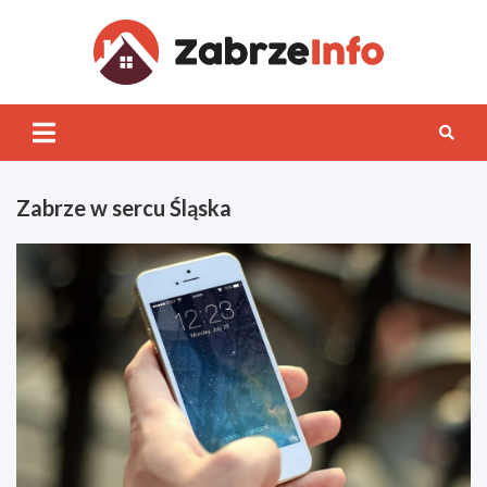
Skip
to
content
Zabrz
INFO
Zabrze w sercu Śląska