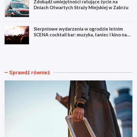
Zdobądź umiejętności ratujące życie na
Dniach Otwartych Straży Miejskiej w Zabrzu
Sierpniowe wydarzenia w ogrodzie letnim
SCENA cocktail bar: muzyka, taniec i kino na
świeżym powietrzu
S
L
z
u
y
m
b
e
k
n
Sprawdź również
i
F
i
e
b
s
e
t
z
i
p
w
i
a
e
l
c
F
z
i
n
l
y
m