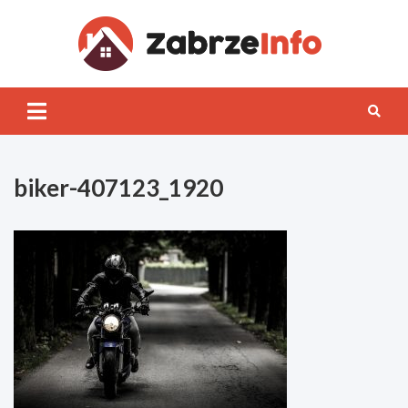
Skip
to
content
Zabrz
INFO
biker-407123_1920