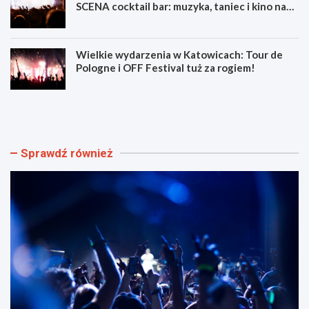
SCENA cocktail bar: muzyka, taniec i kino na
świeżym powietrzu
Wielkie wydarzenia w Katowicach: Tour de
Pologne i OFF Festival tuż za rogiem!
L
Z
u
d
m
o
e
b
n
ą
Sprawdź również
F
d
e
ź
s
u
t
m
i
i
w
e
a
j
l
ę
F
t
i
n
l
o
m
ś