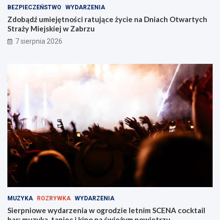
ż
t
BEZPIECZEŃSTWO
WYDARZENIA
s
w
Zdobądź umiejętności ratujące życie na Dniach Otwartych
w
a
Straży Miejskiej w Zabrzu
ó
r
7 sierpnia 2026
j
t
t
y
a
c
l
h
e
S
n
t
t
r
w
a
Z
ż
a
y
b
M
r
i
z
e
u
j
!
s
k
i
MUZYKA
ROZRYWKA
WYDARZENIA
e
Sierpniowe wydarzenia w ogrodzie letnim SCENA cocktail
j
bar: muzyka, taniec i kino na świeżym powietrzu
w