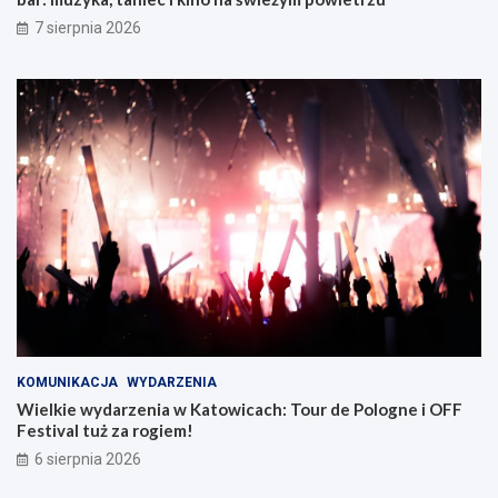
Z
7 sierpnia 2026
a
b
r
z
u
KOMUNIKACJA
WYDARZENIA
Wielkie wydarzenia w Katowicach: Tour de Pologne i OFF
Festival tuż za rogiem!
6 sierpnia 2026