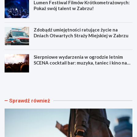
Lumen Festiwal Filmów Krótkometrażowych:
Pokaż swój talent w Zabrzu!
Zdobądź umiejętności ratujące życie na
Dniach Otwartych Straży Miejskiej w Zabrzu
Sierpniowe wydarzenia w ogrodzie letnim
SCENA cocktail bar: muzyka, taniec i kino na
świeżym powietrzu
S
L
z
u
y
m
b
e
k
n
Sprawdź również
i
F
i
e
b
s
e
t
z
i
p
w
i
a