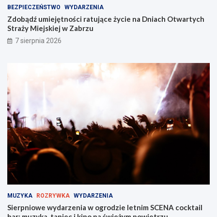
ż
t
BEZPIECZEŃSTWO
WYDARZENIA
s
w
Zdobądź umiejętności ratujące życie na Dniach Otwartych
w
a
Straży Miejskiej w Zabrzu
ó
r
7 sierpnia 2026
j
t
t
y
a
c
l
h
e
S
n
t
t
r
w
a
Z
ż
a
y
b
M
r
i
z
e
u
j
!
s
k
i
MUZYKA
ROZRYWKA
WYDARZENIA
e
Sierpniowe wydarzenia w ogrodzie letnim SCENA cocktail
j
bar: muzyka, taniec i kino na świeżym powietrzu
w