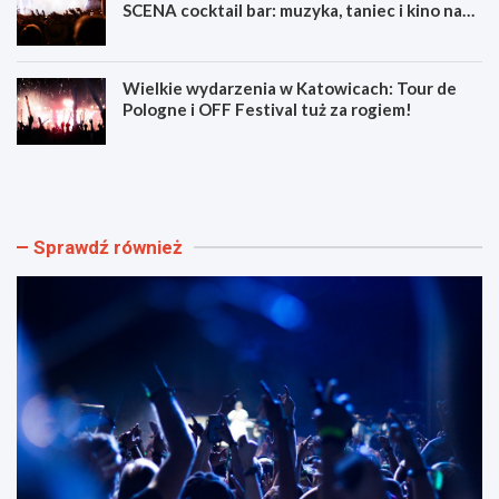
SCENA cocktail bar: muzyka, taniec i kino na
świeżym powietrzu
Wielkie wydarzenia w Katowicach: Tour de
Pologne i OFF Festival tuż za rogiem!
L
Z
u
d
m
o
e
b
n
ą
Sprawdź również
F
d
e
ź
s
u
t
m
i
i
w
e
a
j
l
ę
F
t
i
n
l
o
m
ś