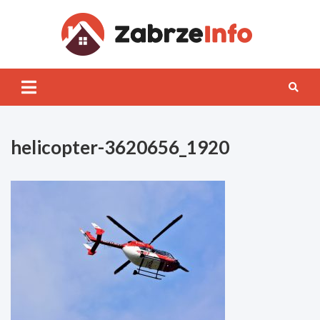
Skip
to
content
Zabrz
INFO
helicopter-3620656_1920