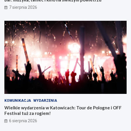
Z
7 sierpnia 2026
a
b
r
z
u
KOMUNIKACJA
WYDARZENIA
Wielkie wydarzenia w Katowicach: Tour de Pologne i OFF
Festival tuż za rogiem!
6 sierpnia 2026