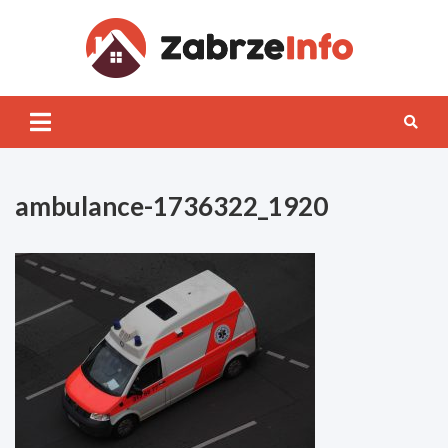
Skip
to
content
Zabrz
INFO
ambulance-1736322_1920