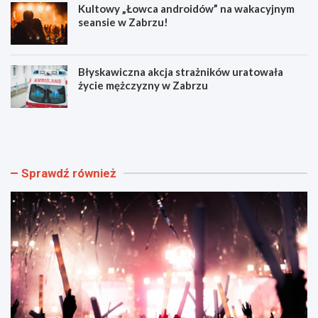
Kultowy „Łowca androidów” na wakacyjnym
seansie w Zabrzu!
Błyskawiczna akcja strażników uratowała
życie mężczyzny w Zabrzu
W
N
i
o
e
w
l
e
k
o
Sprawdź również
i
b
e
j
w
a
y
z
d
d
a
y
r
i
z
r
e
o
n
z
i
k