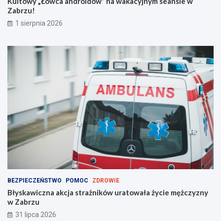
Kultowy „Łowca androidów” na wakacyjnym seansie w
e
Zabrzu!
m
!
1 sierpnia 2026
BEZPIECZEŃSTWO
POMOC
ZDROWIE
Błyskawiczna akcja strażników uratowała życie mężczyzny
w Zabrzu
31 lipca 2026