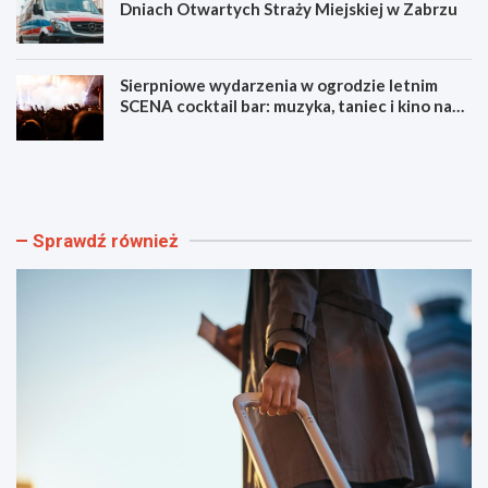
Dniach Otwartych Straży Miejskiej w Zabrzu
Sierpniowe wydarzenia w ogrodzie letnim
SCENA cocktail bar: muzyka, taniec i kino na
świeżym powietrzu
S
L
z
u
y
m
b
e
k
n
Sprawdź również
i
F
i
e
b
s
e
t
z
i
p
w
i
a
e
l
c
F
z
i
n
l
y
m