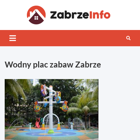
Skip
to
content
Zabrz
INFO
Wodny plac zabaw Zabrze