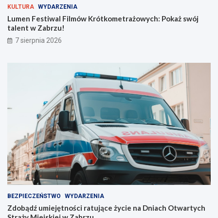
r
ż
KULTURA
WYDARZENIA
y
s
Lumen Festiwal Filmów Krótkometrażowych: Pokaż swój
j
w
talent w Zabrzu!
n
ó
7 sierpnia 2026
a
j
s
t
z
a
e
l
l
e
i
n
n
t
i
w
e
Z
!
a
b
r
z
u
!
BEZPIECZEŃSTWO
WYDARZENIA
Zdobądź umiejętności ratujące życie na Dniach Otwartych
Straży Miejskiej w Zabrzu