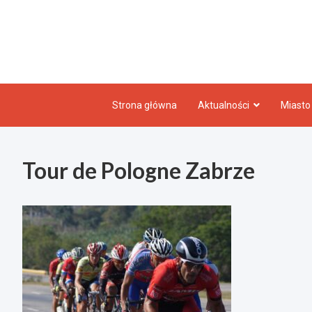
Skip
to
content
Strona główna
Aktualności
Miasto
Tour de Pologne Zabrze