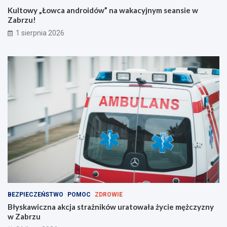
i
Kultowy „Łowca androidów” na wakacyjnym seansie w
e
Zabrzu!
m
!
1 sierpnia 2026
BEZPIECZEŃSTWO
POMOC
ZDROWIE
Błyskawiczna akcja strażników uratowała życie mężczyzny
w Zabrzu