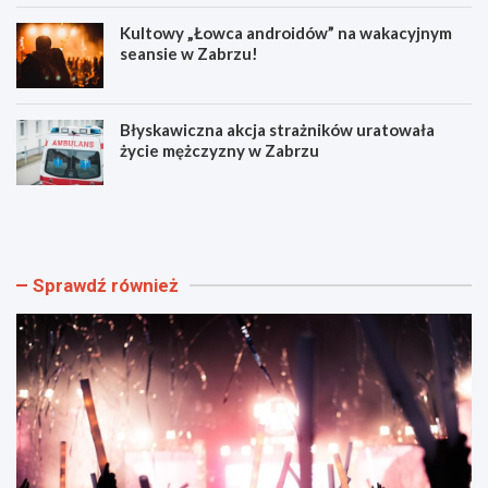
Kultowy „Łowca androidów” na wakacyjnym
seansie w Zabrzu!
Błyskawiczna akcja strażników uratowała
życie mężczyzny w Zabrzu
W
N
i
o
e
w
l
e
k
o
Sprawdź również
i
b
e
j
w
a
y
z
d
d
a
y
r
i
z
r
e
o
n
z