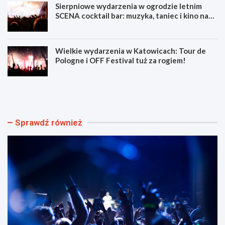
Sierpniowe wydarzenia w ogrodzie letnim
SCENA cocktail bar: muzyka, taniec i kino na
świeżym powietrzu
Wielkie wydarzenia w Katowicach: Tour de
Pologne i OFF Festival tuż za rogiem!
L
Z
u
d
m
o
e
b
n
ą
Sprawdź również
F
d
e
ź
s
u
t
m
i
i
w
e
a
j
l
ę
F
t
i
n
l
o