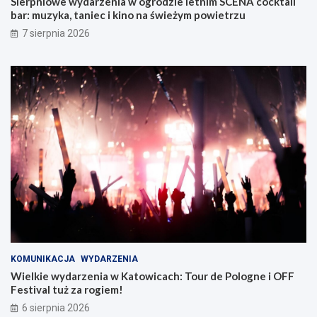
Sierpniowe wydarzenia w ogrodzie letnim SCENA cocktail
j
bar: muzyka, taniec i kino na świeżym powietrzu
w
Z
7 sierpnia 2026
a
b
r
z
u
KOMUNIKACJA
WYDARZENIA
Wielkie wydarzenia w Katowicach: Tour de Pologne i OFF
Festival tuż za rogiem!
6 sierpnia 2026