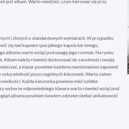
ń jest album. Warto wiedzieć, czym kierować się przy
rnych i złotych o standardowych wymiarach. W przypadku
ić się nad kupnem specjalnego kapsla lub innego,
go albumu warto wziąć pod uwagę jego rozmiar. Na rynku
e. Album należy również dostosować do zasobności swojej
 zwiększać, a klaser powinien każdemu numizmatowi zapewnić
y sobą wielkość poszczególnych kieszonek. Warto zatem
j wielkości. Każda kieszonka powinna mieć solidne
zy wyborze odpowiedniego klasera warto również wziąć pod
Wygląd albumu powinien bowiem odzwierciedlać unikatowość