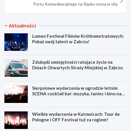
Portu Komunikacyjnego na Śląsku rosną w siłę
Aktualności
Lumen Festiwal Filmów Krótkometrażowych:
Pokaż swój talent w Zabrzu!
Zdobądź umiejętności ratujące życie na
Dniach Otwartych Straży Miejskiej w Zabrzu
Sierpniowe wydarzenia w ogrodzie letnim
SCENA cocktail bar: muzyka, taniec i kino na
świeżym powietrzu
Wielkie wydarzenia w Katowicach: Tour de
Pologne i OFF Festival tuż za rogiem!
L
Z