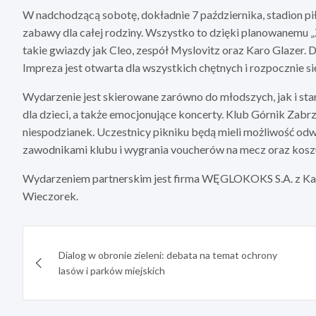
W nadchodzącą sobotę, dokładnie 7 października, stadion pił
zabawy dla całej rodziny. Wszystko to dzięki planowanemu
takie gwiazdy jak Cleo, zespół Myslovitz oraz Karo Glazer. 
Impreza jest otwarta dla wszystkich chętnych i rozpocznie si
Wydarzenie jest skierowane zarówno do młodszych, jak i sta
dla dzieci, a także emocjonujące koncerty. Klub Górnik Zabr
niespodzianek. Uczestnicy pikniku będą mieli możliwość odwi
zawodnikami klubu i wygrania voucherów na mecz oraz kosz
Wydarzeniem partnerskim jest firma WĘGLOKOKS S.A. z Kato
Wieczorek.
Nawigacja
Dialog w obronie zieleni: debata na temat ochrony
wpisu
lasów i parków miejskich