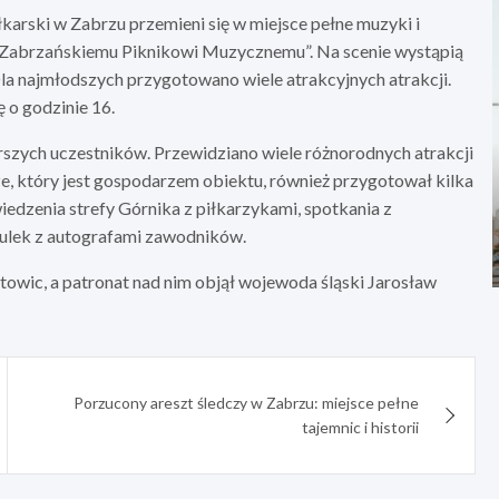
karski w Zabrzu przemieni się w miejsce pełne muzyki i
 „Zabrzańskiemu Piknikowi Muzycznemu”. Na scenie wystąpią
Dla najmłodszych przygotowano wiele atrakcyjnych atrakcji.
ę o godzinie 16.
rszych uczestników. Przewidziano wiele różnorodnych atrakcji
ze, który jest gospodarzem obiektu, również przygotował kilka
edzenia strefy Górnika z piłkarzykami, spotkania z
ulek z autografami zawodników.
wic, a patronat nad nim objął wojewoda śląski Jarosław
Porzucony areszt śledczy w Zabrzu: miejsce pełne
tajemnic i historii