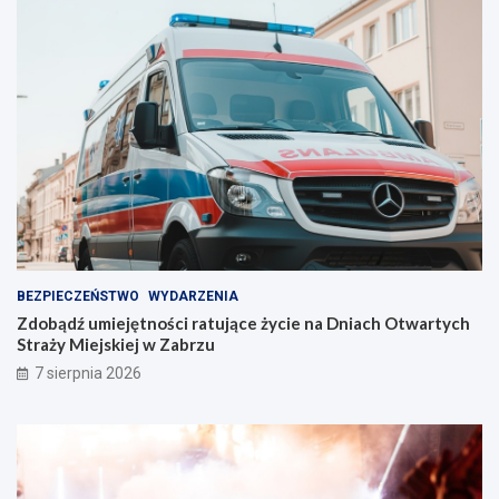
e
l
l
e
i
n
n
t
i
w
e
Z
!
a
b
r
z
u
!
BEZPIECZEŃSTWO
WYDARZENIA
Zdobądź umiejętności ratujące życie na Dniach Otwartych
Straży Miejskiej w Zabrzu
7 sierpnia 2026