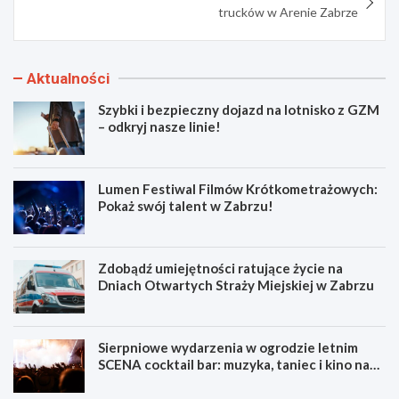
trucków w Arenie Zabrze
Aktualności
Szybki i bezpieczny dojazd na lotnisko z GZM
– odkryj nasze linie!
Lumen Festiwal Filmów Krótkometrażowych:
Pokaż swój talent w Zabrzu!
Zdobądź umiejętności ratujące życie na
Dniach Otwartych Straży Miejskiej w Zabrzu
Sierpniowe wydarzenia w ogrodzie letnim
SCENA cocktail bar: muzyka, taniec i kino na
świeżym powietrzu
S
L