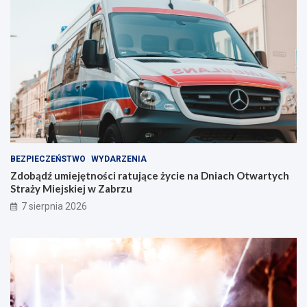
i
n
n
t
i
w
e
Z
!
a
b
r
z
u
!
BEZPIECZEŃSTWO
WYDARZENIA
Zdobądź umiejętności ratujące życie na Dniach Otwartych
Straży Miejskiej w Zabrzu
7 sierpnia 2026