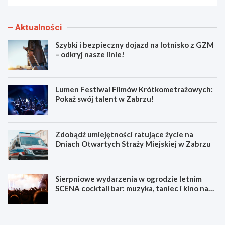
Aktualności
Szybki i bezpieczny dojazd na lotnisko z GZM
– odkryj nasze linie!
Lumen Festiwal Filmów Krótkometrażowych:
Pokaż swój talent w Zabrzu!
Zdobądź umiejętności ratujące życie na
Dniach Otwartych Straży Miejskiej w Zabrzu
Sierpniowe wydarzenia w ogrodzie letnim
SCENA cocktail bar: muzyka, taniec i kino na
świeżym powietrzu
S
L
z
u
y
m