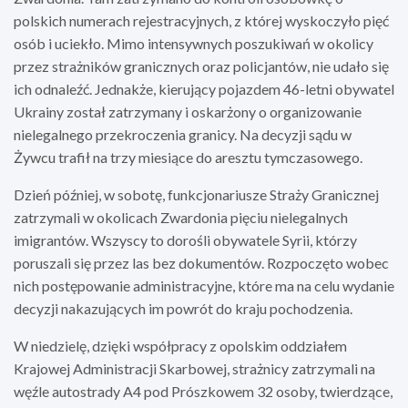
polskich numerach rejestracyjnych, z której wyskoczyło pięć
osób i uciekło. Mimo intensywnych poszukiwań w okolicy
przez strażników granicznych oraz policjantów, nie udało się
ich odnaleźć. Jednakże, kierujący pojazdem 46-letni obywatel
Ukrainy został zatrzymany i oskarżony o organizowanie
nielegalnego przekroczenia granicy. Na decyzji sądu w
Żywcu trafił na trzy miesiące do aresztu tymczasowego.
Dzień później, w sobotę, funkcjonariusze Straży Granicznej
zatrzymali w okolicach Zwardonia pięciu nielegalnych
imigrantów. Wszyscy to dorośli obywatele Syrii, którzy
poruszali się przez las bez dokumentów. Rozpoczęto wobec
nich postępowanie administracyjne, które ma na celu wydanie
decyzji nakazujących im powrót do kraju pochodzenia.
W niedzielę, dzięki współpracy z opolskim oddziałem
Krajowej Administracji Skarbowej, strażnicy zatrzymali na
węźle autostrady A4 pod Prószkowem 32 osoby, twierdzące,