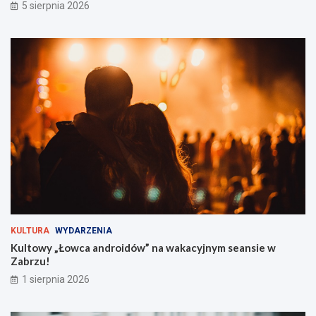
5 sierpnia 2026
F
e
F
d
e
z
s
i
t
e
i
ć
v
?
a
l
t
u
ż
z
a
r
o
g
KULTURA
WYDARZENIA
i
Kultowy „Łowca androidów” na wakacyjnym seansie w
e
Zabrzu!
m
!
1 sierpnia 2026