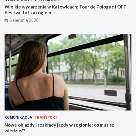
o
a
w
z
Wielkie wydarzenia w Katowicach: Tour de Pologne i OFF
i
d
Festival tuż za rogiem!
c
y
6 sierpnia 2026
a
w
c
r
h
e
:
g
T
i
o
o
u
n
r
i
d
e
e
:
P
c
o
o
l
m
o
u
g
s
n
i
e
s
KOMUNIKACJA
TRANSPORT
i
z
Nowe objazdy i rozkłady jazdy w regionie: co musisz
O
w
wiedzieć?
F
i