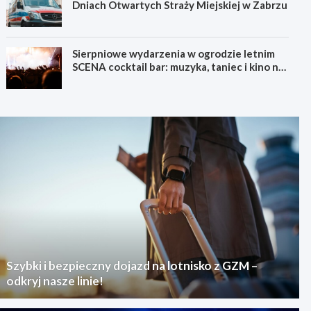
Dniach Otwartych Straży Miejskiej w Zabrzu
Sierpniowe wydarzenia w ogrodzie letnim
SCENA cocktail bar: muzyka, taniec i kino na
świeżym powietrzu
Szybki i bezpieczny dojazd na lotnisko z GZM –
odkryj nasze linie!