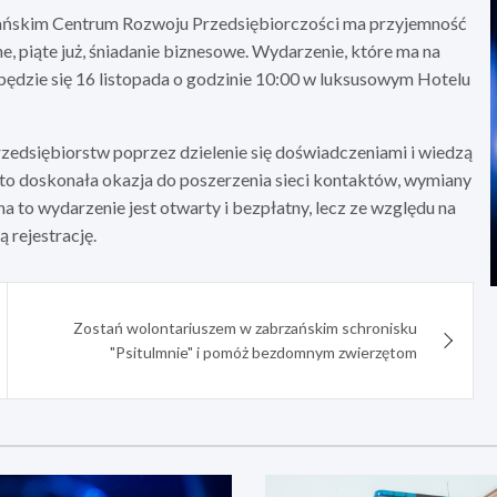
ańskim Centrum Rozwoju Przedsiębiorczości ma przyjemność
, piąte już, śniadanie biznesowe. Wydarzenie, które ma na
ędzie się 16 listopada o godzinie 10:00 w luksusowym Hotelu
rzedsiębiorstw poprzez dzielenie się doświadczeniami i wiedzą
o doskonała okazja do poszerzenia sieci kontaktów, wymiany
 to wydarzenie jest otwarty i bezpłatny, lecz ze względu na
 rejestrację.
Zostań wolontariuszem w zabrzańskim schronisku
"Psitulmnie" i pomóż bezdomnym zwierzętom