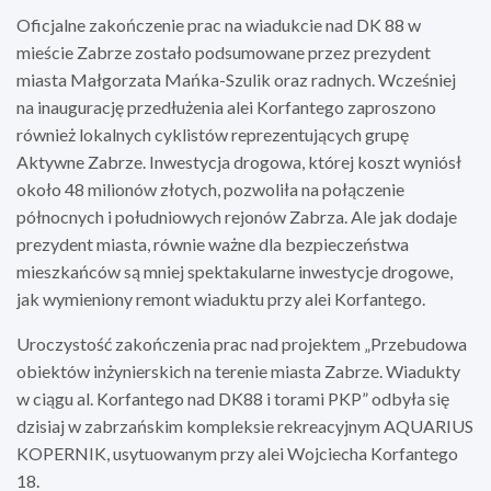
Oficjalne zakończenie prac na wiadukcie nad DK 88 w
mieście Zabrze zostało podsumowane przez prezydent
miasta Małgorzata Mańka-Szulik oraz radnych. Wcześniej
na inaugurację przedłużenia alei Korfantego zaproszono
również lokalnych cyklistów reprezentujących grupę
Aktywne Zabrze. Inwestycja drogowa, której koszt wyniósł
około 48 milionów złotych, pozwoliła na połączenie
północnych i południowych rejonów Zabrza. Ale jak dodaje
prezydent miasta, równie ważne dla bezpieczeństwa
mieszkańców są mniej spektakularne inwestycje drogowe,
jak wymieniony remont wiaduktu przy alei Korfantego.
Uroczystość zakończenia prac nad projektem „Przebudowa
obiektów inżynierskich na terenie miasta Zabrze. Wiadukty
w ciągu al. Korfantego nad DK88 i torami PKP” odbyła się
dzisiaj w zabrzańskim kompleksie rekreacyjnym AQUARIUS
KOPERNIK, usytuowanym przy alei Wojciecha Korfantego
18.