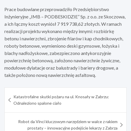
Prace budowlane przeprowadziło Przedsiębiorstwo
Inżynieryjne „IMB – PODBESKIDZIE” Sp. z o.o. ze Skoczowa,
a ich łączny koszt wyniósł 7 919 738,62 złotych. W ramach
realizacji projektu wykonano między innymi: rozbiórkę
betonu i nawierzchni, zbrojenie filarów i kap chodnikowych,
roboty betonowe, wymieniono deski gzymsowe, łożyska i
blachy nadłożyskowe, zabezpieczono antykorozyjnie
powierzchnię betonową, założono nawierzchnie żywiczne,
modułowe dylatacje oraz balustrady i bariery drogowe, a
także położono nową nawierzchnię asfaltową.
Nawigacja
Katastrofalne skutki pożaru na ul. Knosały w Zabrzu:
wpisu
Odnaleziono spalone ciało
Robot da Vinci kluczowym narzędziem w walce z rakiem
prostaty – innowacyjne podejście lekarzy z Zabrza