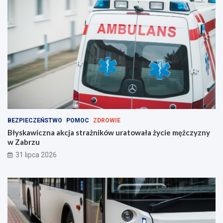
e
!
ć
?
BEZPIECZEŃSTWO
POMOC
ZDROWIE
Błyskawiczna akcja strażników uratowała życie mężczyzny
w Zabrzu
31 lipca 2026