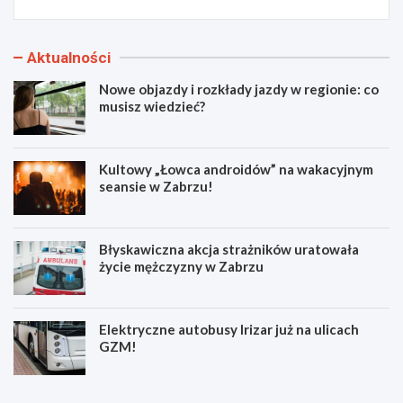
Aktualności
Nowe objazdy i rozkłady jazdy w regionie: co
musisz wiedzieć?
Kultowy „Łowca androidów” na wakacyjnym
seansie w Zabrzu!
Błyskawiczna akcja strażników uratowała
życie mężczyzny w Zabrzu
Elektryczne autobusy Irizar już na ulicach
GZM!
N
K
o
u