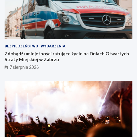
!
a
b
r
z
u
!
BEZPIECZEŃSTWO
WYDARZENIA
Zdobądź umiejętności ratujące życie na Dniach Otwartych
Straży Miejskiej w Zabrzu
7 sierpnia 2026