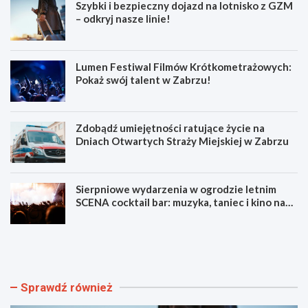
Szybki i bezpieczny dojazd na lotnisko z GZM
– odkryj nasze linie!
Lumen Festiwal Filmów Krótkometrażowych:
Pokaż swój talent w Zabrzu!
Zdobądź umiejętności ratujące życie na
Dniach Otwartych Straży Miejskiej w Zabrzu
Sierpniowe wydarzenia w ogrodzie letnim
SCENA cocktail bar: muzyka, taniec i kino na
świeżym powietrzu
S
L
z
u
y
m
b
e
k
n
Sprawdź również
i
F
i
e