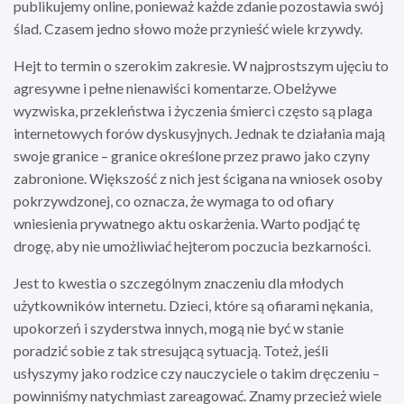
publikujemy online, ponieważ każde zdanie pozostawia swój
ślad. Czasem jedno słowo może przynieść wiele krzywdy.
Hejt to termin o szerokim zakresie. W najprostszym ujęciu to
agresywne i pełne nienawiści komentarze. Obelżywe
wyzwiska, przekleństwa i życzenia śmierci często są plaga
internetowych forów dyskusyjnych. Jednak te działania mają
swoje granice – granice określone przez prawo jako czyny
zabronione. Większość z nich jest ścigana na wniosek osoby
pokrzywdzonej, co oznacza, że wymaga to od ofiary
wniesienia prywatnego aktu oskarżenia. Warto podjąć tę
drogę, aby nie umożliwiać hejterom poczucia bezkarności.
Jest to kwestia o szczególnym znaczeniu dla młodych
użytkowników internetu. Dzieci, które są ofiarami nękania,
upokorzeń i szyderstwa innych, mogą nie być w stanie
poradzić sobie z tak stresującą sytuacją. Toteż, jeśli
usłyszymy jako rodzice czy nauczyciele o takim dręczeniu –
powinniśmy natychmiast zareagować. Znamy przecież wiele