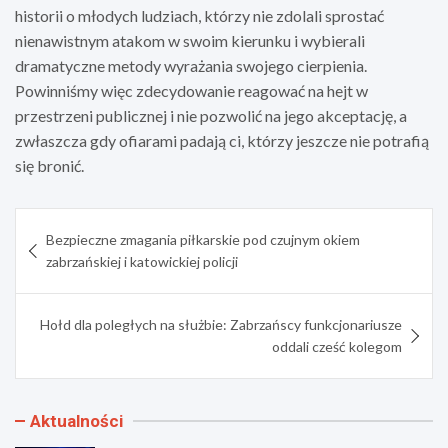
historii o młodych ludziach, którzy nie zdolali sprostać
nienawistnym atakom w swoim kierunku i wybierali
dramatyczne metody wyrażania swojego cierpienia.
Powinniśmy więc zdecydowanie reagować na hejt w
przestrzeni publicznej i nie pozwolić na jego akceptację, a
zwłaszcza gdy ofiarami padają ci, którzy jeszcze nie potrafią
się bronić.
Nawigacja
Bezpieczne zmagania piłkarskie pod czujnym okiem
wpisu
zabrzańskiej i katowickiej policji
Hołd dla poległych na służbie: Zabrzańscy funkcjonariusze
oddali cześć kolegom
Aktualności