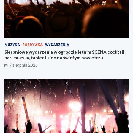
a
y
b
M
r
i
z
e
u
j
!
s
k
i
MUZYKA
ROZRYWKA
WYDARZENIA
e
Sierpniowe wydarzenia w ogrodzie letnim SCENA cocktail
j
bar: muzyka, taniec i kino na świeżym powietrzu
w
Z
7 sierpnia 2026
a
b
r
z
u