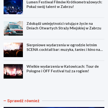
Lumen Festiwal Filmów Krótkometrażowych:
Pokaż swój talent w Zabrzu!
Zdobądź umiejętności ratujące życie na
Dniach Otwartych Straży Miejskiej w Zabrzu
Sierpniowe wydarzenia w ogrodzie letnim
SCENA cocktail bar: muzyka, taniec i kino na
świeżym powietrzu
Wielkie wydarzenia w Katowicach: Tour de
Pologne i OFF Festival tuż za rogiem!
L
Z
u
d
m
o
e
b
n
ą
Sprawdź również
F
d
e
ź