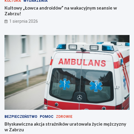
KULTURA
WYDARZENIA
z
w
Kultowy „Łowca androidów” na wakacyjnym seansie w
w
Z
Zabrzu!
i
a
1 sierpnia 2026
e
b
d
r
z
z
i
u
e
!
ć
?
BEZPIECZEŃSTWO
POMOC
ZDROWIE
Błyskawiczna akcja strażników uratowała życie mężczyzny
w Zabrzu