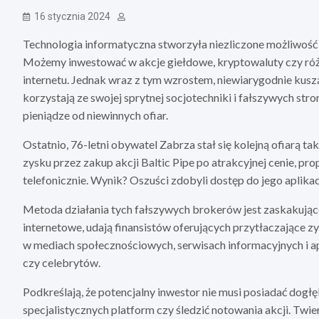
16 stycznia 2024
Technologia informatyczna stworzyła niezliczone możliwość i
Możemy inwestować w akcje giełdowe, kryptowaluty czy różn
internetu. Jednak wraz z tym wzrostem, niewiarygodnie kusz
korzystają ze swojej sprytnej socjotechniki i fałszywych str
pieniądze od niewinnych ofiar.
Ostatnio, 76-letni obywatel Zabrza stał się kolejną ofiarą 
zysku przez zakup akcji Baltic Pipe po atrakcyjnej cenie, p
telefonicznie. Wynik? Oszuści zdobyli dostęp do jego aplikac
Metoda działania tych fałszywych brokerów jest zaskakująco
internetowe, udają finansistów oferujących przytłaczające z
w mediach społecznościowych, serwisach informacyjnych i a
czy celebrytów.
Podkreślają, że potencjalny inwestor nie musi posiadać dogł
specjalistycznych platform czy śledzić notowania akcji. Twi