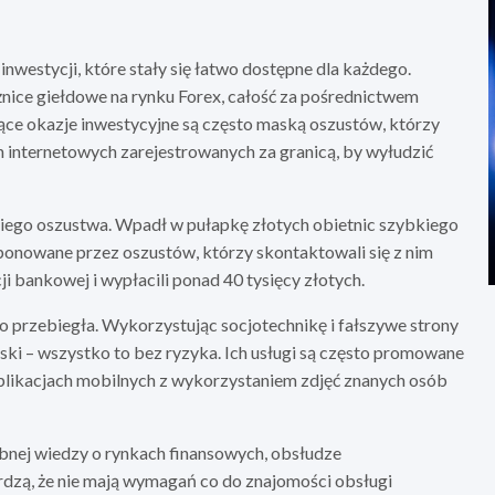
nwestycji, które stały się łatwo dostępne dla każdego.
ice giełdowe na rynku Forex, całość za pośrednictwem
ące okazje inwestycyjne są często maską oszustów, którzy
on internetowych zarejestrowanych za granicą, by wyłudzić
takiego oszustwa. Wpadł w pułapkę złotych obietnic szybkiego
roponowane przez oszustów, którzy skontaktowali się z nim
ji bankowej i wypłacili ponad 40 tysięcy złotych.
 przebiegła. Wykorzystując socjotechnikę i fałszywe strony
yski – wszystko to bez ryzyka. Ich usługi są często promowane
plikacjach mobilnych z wykorzystaniem zdjęć znanych osób
ębnej wiedzy o rynkach finansowych, obsłudze
erdzą, że nie mają wymagań co do znajomości obsługi