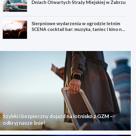
Dniach Otwartych Straży Miejskiej w Zabrzu
Sierpniowe wydarzenia w ogrodzie letnim
SCENA cocktail bar: muzyka, taniec i kino na
świeżym powietrzu
Szybki i bezpieczny dojazd na lotnisko z GZM –
odkryj nasze linie!