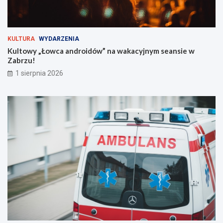
u
n
s
s
i
i
s
e
KULTURA
WYDARZENIA
z
w
Kultowy „Łowca androidów” na wakacyjnym seansie w
w
Z
Zabrzu!
i
a
1 sierpnia 2026
e
b
d
r
z
z
i
u
e
!
ć
?