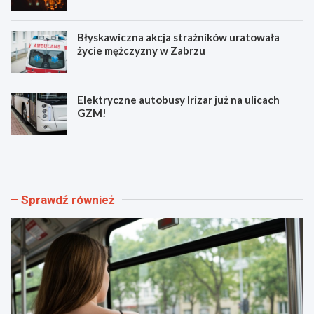
Błyskawiczna akcja strażników uratowała
życie mężczyzny w Zabrzu
Elektryczne autobusy Irizar już na ulicach
GZM!
N
K
o
u
w
l
e
t
o
o
Sprawdź również
b
w
j
y
a
„
z
Ł
d
o
y
w
i
c
r
a
o
a